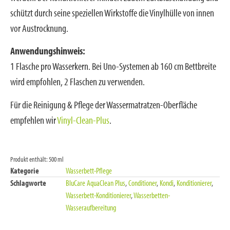
schützt durch seine speziellen Wirkstoffe die Vinylhülle von innen
vor Austrocknung.
Anwendungshinweis:
1 Flasche pro Wasserkern. Bei Uno-Systemen ab 160 cm Bettbreite
wird empfohlen, 2 Flaschen zu verwenden.
Für die Reinigung & Pflege der Wassermatratzen-Oberfläche
empfehlen wir
Vinyl-Clean-Plus
.
Produkt enthält: 500
ml
Kategorie
Wasserbett-Pflege
Schlagworte
BluCare AquaClean Plus
,
Conditioner
,
Kondi
,
Konditionierer
,
Wasserbett-Konditionierer
,
Wasserbetten-
Wasseraufbereitung