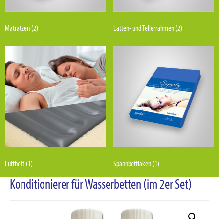
Matratzen
(2)
Latten- und Tellerrahmen
(2)
Luftbett
(1)
Spannbettlaken
(1)
Konditionierer für Wasserbetten (im 2er Set)