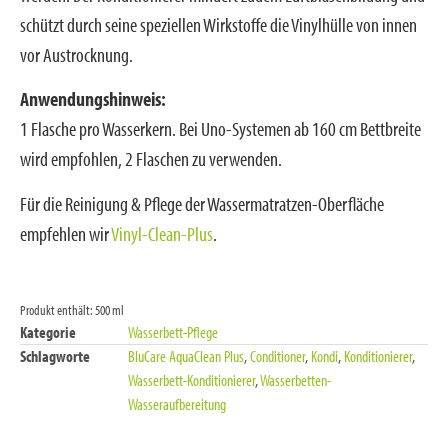
schützt durch seine speziellen Wirkstoffe die Vinylhülle von innen
vor Austrocknung.
Anwendungshinweis:
1 Flasche pro Wasserkern. Bei Uno-Systemen ab 160 cm Bettbreite
wird empfohlen, 2 Flaschen zu verwenden.
Für die Reinigung & Pflege der Wassermatratzen-Oberfläche
empfehlen wir
Vinyl-Clean-Plus
.
Produkt enthält: 500
ml
Kategorie
Wasserbett-Pflege
Schlagworte
BluCare AquaClean Plus
,
Conditioner
,
Kondi
,
Konditionierer
,
Wasserbett-Konditionierer
,
Wasserbetten-
Wasseraufbereitung