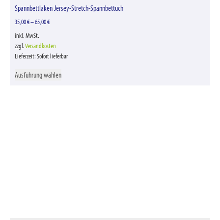
Spannbettlaken Jersey-Stretch-Spannbettuch
35,00
€
–
65,00
€
inkl. MwSt.
zzgl.
Versandkosten
Lieferzeit:
Sofort lieferbar
Ausführung wählen