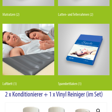
Matratzen
(2)
Latten- und Tellerrahmen
(2)
Luftbett
(1)
Spannbettlaken
(1)
2 x Konditionierer + 1 x Vinyl Reiniger (im Set)