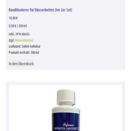
Konditionierer für Wasserbetten (im 2er Set)
19,00
€
9,50
€
/
250
ml
inkl. 19 % MwSt.
zzgl.
Versandkosten
Lieferzeit:
Sofort lieferbar
Produkt enthält: 500
ml
In den Warenkorb