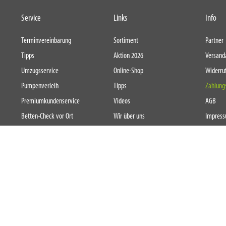
Service
Links
Info
Terminvereinbarung
Sortiment
Partner
Tipps
Aktion 2026
Versand
Umzugsservice
Online-Shop
Widerru
Pumpenverleih
Tipps
Zahlung
Premiumkundenservice
Videos
AGB
Betten-Check vor Ort
Wir über uns
Impres
Hol- und Bringservice
Service
Datensc
Umtauschgarantie
Kontakt
Cookie-R
Öffnungszeiten
Erklärun
Newsletter