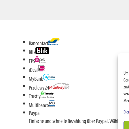
Bancontact
Blik
EPS
iDeal
Um 
MyBank
Ger
zus
Przelewy24
ver
Trustly
Mer
Multibanco
Die
Paypal
Einfache und schnelle Bezahlung über Paypal. Wählen S