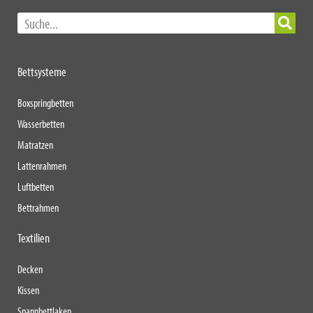
Bettsysteme
Boxspringbetten
Wasserbetten
Matratzen
Lattenrahmen
Luftbetten
Bettrahmen
Textilien
Decken
Kissen
Spannbettlaken