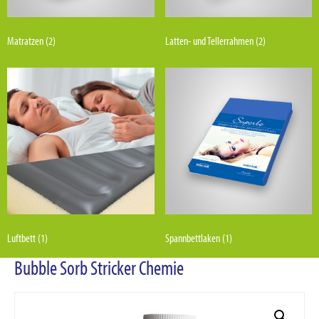
Matratzen
(2)
Latten- und Tellerrahmen
(2)
Luftbett
(1)
Spannbettlaken
(1)
Bubble Sorb Stricker Chemie