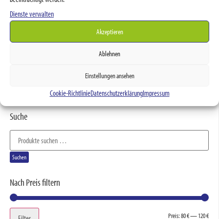
Wasserbett-Pflege
Dienste verwalten
Textilien
Akzeptieren
Luftbett
Matratzen
Ablehnen
Kissen
Topper
Einstellungen ansehen
Latten- und Tellerrahmen
Spannbettlaken
Cookie-Richtlinie
Datenschutzerklärung
Impressum
Suche
Suchen
Nach Preis filtern
Preis:
80 €
—
120 €
Filter