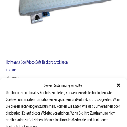
Hofmanns Cool Visco Soft Nackenstützkissen
119,00
€
inkl. MwSt.
zzgl.
Versandkosten
Cookie-Zustimmung verwalten
Lieferzeit:
Sofort lieferbar
Um Ihnen ein optimales Erlebnis zu bieten, verwenden wir Technologien wie
Cookies, um Geräteinformationen zu speichern und/oder darauf zuzugreifen. Wenn
Ausführung wählen
Sie diesen Technologien zustimmen, können wir Daten wie das Surfverhalten oder
eindeutige IDs auf dieser Website verarbeiten. Wenn Sie Ihre Zustimmung nicht
erteilen oder zurückziehen, können bestimmte Merkmale und Funktionen
Produkt-Kategorien
beeinträchtigt werden.