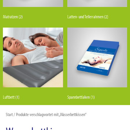
Matratzen
(2)
Latten- und Tellerrahmen
(2)
Luftbett
(1)
Spannbettlaken
(1)
Start
/ Produkte verschlagwortet mit „Wasserbettkissen“