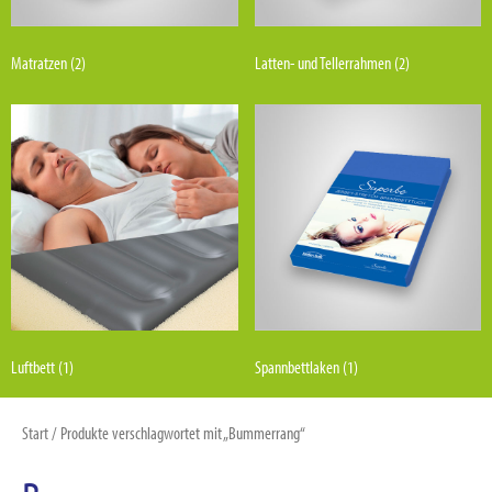
Matratzen
(2)
Latten- und Tellerrahmen
(2)
Luftbett
(1)
Spannbettlaken
(1)
Start
/ Produkte verschlagwortet mit „Bummerrang“