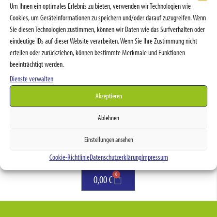
Wasserbett-Pflege
Um Ihnen ein optimales Erlebnis zu bieten, verwenden wir Technologien wie
Cookies, um Geräteinformationen zu speichern und/oder darauf zuzugreifen. Wenn
Suche
Sie diesen Technologien zustimmen, können wir Daten wie das Surfverhalten oder
eindeutige IDs auf dieser Website verarbeiten. Wenn Sie Ihre Zustimmung nicht
erteilen oder zurückziehen, können bestimmte Merkmale und Funktionen
beeinträchtigt werden.
Suchen
Dienste verwalten
Nach Preis filtern
Akzeptieren
Ablehnen
Preis:
50 €
—
60 €
Filter
Einstellungen ansehen
Warenkorb
Cookie-Richtlinie
Datenschutzerklärung
Impressum
0
0,00
€