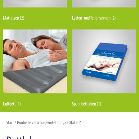
Matratzen
(2)
Latten- und Tellerrahmen
(2)
Luftbett
(1)
Spannbettlaken
(1)
Start
/ Produkte verschlagwortet mit „Bettlaken“