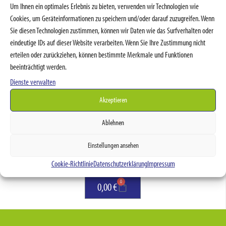
Wasserbett-Pflege
Um Ihnen ein optimales Erlebnis zu bieten, verwenden wir Technologien wie
Cookies, um Geräteinformationen zu speichern und/oder darauf zuzugreifen. Wenn
Suche
Sie diesen Technologien zustimmen, können wir Daten wie das Surfverhalten oder
eindeutige IDs auf dieser Website verarbeiten. Wenn Sie Ihre Zustimmung nicht
erteilen oder zurückziehen, können bestimmte Merkmale und Funktionen
beeinträchtigt werden.
Suchen
Dienste verwalten
Nach Preis filtern
Akzeptieren
Ablehnen
Preis:
30 €
—
70 €
Filter
Einstellungen ansehen
Warenkorb
Cookie-Richtlinie
Datenschutzerklärung
Impressum
0
0,00
€